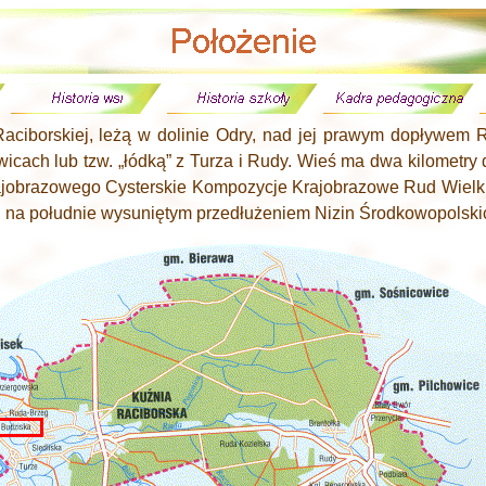
aciborskiej, leżą w dolinie Odry, nad jej prawym dopływem R
cach lub tzw. „łódką”
z Turza i Rudy. Wieś ma dwa kilometry 
ajobrazowego Cysterskie Kompozycje Krajobrazowe Rud Wielki
ziej na południe wysuniętym przedłużeniem Nizin Środkowopolski